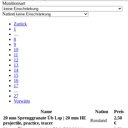
Munitionsart
Nation
Zurück
1
…
8
9
10
11
12
13
14
15
16
17
…
27
Vorwärts
Name
Nation
Preis
20 mm Sprenggranate Üb Lsp | 20 mm HE
2,50
Russland
projectile, practice, tracer
€