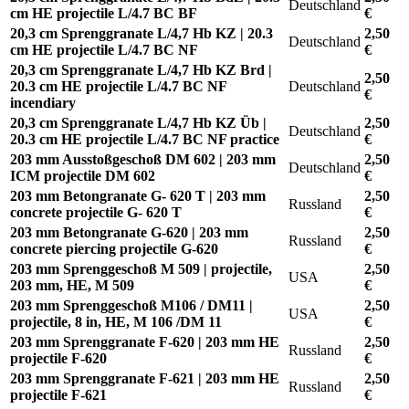
Deutschland
cm HE projectile L/4.7 BC BF
€
20,3 cm Sprenggranate L/4,7 Hb KZ | 20.3
2,50
Deutschland
cm HE projectile L/4.7 BC NF
€
20,3 cm Sprenggranate L/4,7 Hb KZ Brd |
2,50
20.3 cm HE projectile L/4.7 BC NF
Deutschland
€
incendiary
20,3 cm Sprenggranate L/4,7 Hb KZ Üb |
2,50
Deutschland
20.3 cm HE projectile L/4.7 BC NF practice
€
203 mm Ausstoßgeschoß DM 602 | 203 mm
2,50
Deutschland
ICM projectile DM 602
€
203 mm Betongranate G- 620 T | 203 mm
2,50
Russland
concrete projectile G- 620 T
€
203 mm Betongranate G-620 | 203 mm
2,50
Russland
concrete piercing projectile G-620
€
203 mm Sprenggeschoß M 509 | projectile,
2,50
USA
203 mm, HE, M 509
€
203 mm Sprenggeschoß M106 / DM11 |
2,50
USA
projectile, 8 in, HE, M 106 /DM 11
€
203 mm Sprenggranate F-620 | 203 mm HE
2,50
Russland
projectile F-620
€
203 mm Sprenggranate F-621 | 203 mm HE
2,50
Russland
projectile F-621
€