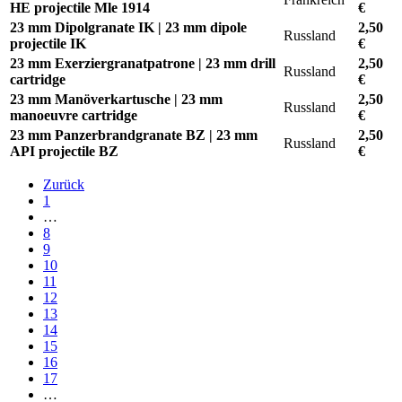
HE projectile Mle 1914
€
23 mm Dipolgranate IK | 23 mm dipole
2,50
Russland
projectile IK
€
23 mm Exerziergranatpatrone | 23 mm drill
2,50
Russland
cartridge
€
23 mm Manöverkartusche | 23 mm
2,50
Russland
manoeuvre cartridge
€
23 mm Panzerbrandgranate BZ | 23 mm
2,50
Russland
API projectile BZ
€
Zurück
1
…
8
9
10
11
12
13
14
15
16
17
…