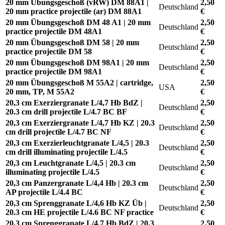
20 mm Übungsgeschoß (vRW) DM 88A1 |
2,50
Deutschland
20 mm practice projectile (ar) DM 88A1
€
20 mm Übungsgeschoß DM 48 A1 | 20 mm
2,50
Deutschland
practice projectile DM 48A1
€
20 mm Übungsgeschoß DM 58 | 20 mm
2,50
Deutschland
practice projectile DM 58
€
20 mm Übungsgeschoß DM 98A1 | 20 mm
2,50
Deutschland
practice projectile DM 98A1
€
20 mm Übungsgeschoß M 55A2 | cartridge,
2,50
USA
20 mm, TP, M 55A2
€
20,3 cm Exerziergranate L/4,7 Hb BdZ |
2,50
Deutschland
20.3 cm drill projectile L/4.7 BC BF
€
20,3 cm Exerziergranate L/4,7 Hb KZ | 20.3
2,50
Deutschland
cm drill projectile L/4.7 BC NF
€
20,3 cm Exerzierleuchtgranate L/4,5 | 20.3
2,50
Deutschland
cm drill illuminating projectile L/4.5
€
20,3 cm Leuchtgranate L/4,5 | 20.3 cm
2,50
Deutschland
illuminating projectile L/4.5
€
20,3 cm Panzergranate L/4,4 Hb | 20.3 cm
2,50
Deutschland
AP projectile L/4.4 BC
€
20,3 cm Sprenggranate L/4,6 Hb KZ Üb |
2,50
Deutschland
20.3 cm HE projectile L/4.6 BC NF practice
€
20,3 cm Sprenggranate L/4,7 Hb BdZ | 20.3
2,50