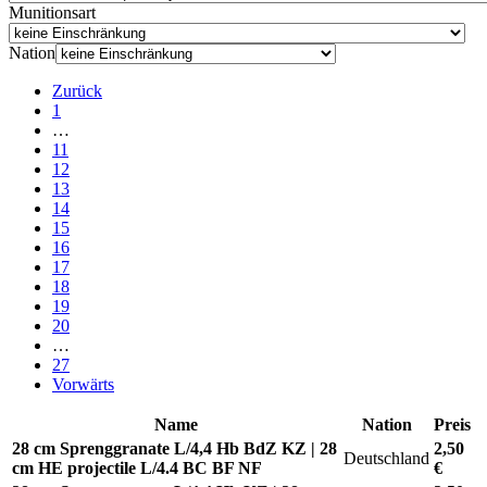
Munitionsart
Nation
Zurück
1
…
11
12
13
14
15
16
17
18
19
20
…
27
Vorwärts
Name
Nation
Preis
28 cm Sprenggranate L/4,4 Hb BdZ KZ | 28
2,50
Deutschland
cm HE projectile L/4.4 BC BF NF
€