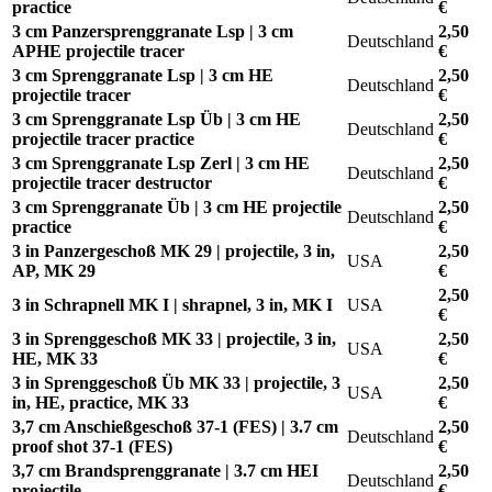
practice
€
3 cm Panzersprenggranate Lsp | 3 cm
2,50
Deutschland
APHE projectile tracer
€
3 cm Sprenggranate Lsp | 3 cm HE
2,50
Deutschland
projectile tracer
€
3 cm Sprenggranate Lsp Üb | 3 cm HE
2,50
Deutschland
projectile tracer practice
€
3 cm Sprenggranate Lsp Zerl | 3 cm HE
2,50
Deutschland
projectile tracer destructor
€
3 cm Sprenggranate Üb | 3 cm HE projectile
2,50
Deutschland
practice
€
3 in Panzergeschoß MK 29 | projectile, 3 in,
2,50
USA
AP, MK 29
€
2,50
3 in Schrapnell MK I | shrapnel, 3 in, MK I
USA
€
3 in Sprenggeschoß MK 33 | projectile, 3 in,
2,50
USA
HE, MK 33
€
3 in Sprenggeschoß Üb MK 33 | projectile, 3
2,50
USA
in, HE, practice, MK 33
€
3,7 cm Anschießgeschoß 37-1 (FES) | 3.7 cm
2,50
Deutschland
proof shot 37-1 (FES)
€
3,7 cm Brandsprenggranate | 3.7 cm HEI
2,50
Deutschland
projectile
€