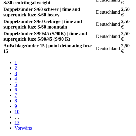
S/30 centrifugal weight
€
Doppelzünder S/60 schwer | time and
2,50
Deutschland
superquick fuze S/60 heavy
€
Doppelzünder S/60 Gebirge | time and
2,50
Deutschland
superquick fuze S/60 mountain
€
Doppelzünder S/90/45 (S/90K) | time and
2,50
Deutschland
superquick fuze S/90/45 (S/90 K)
€
Aufschlagzünder 15 | point detonating fuze
2,50
Deutschland
15
€
1
2
3
4
5
6
7
8
9
10
…
13
Vorwärts