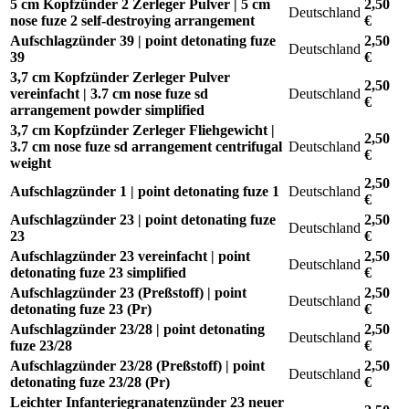
5 cm Kopfzünder 2 Zerleger Pulver | 5 cm
2,50
Deutschland
nose fuze 2 self-destroying arrangement
€
Aufschlagzünder 39 | point detonating fuze
2,50
Deutschland
39
€
3,7 cm Kopfzünder Zerleger Pulver
2,50
vereinfacht | 3.7 cm nose fuze sd
Deutschland
€
arrangement powder simplified
3,7 cm Kopfzünder Zerleger Fliehgewicht |
2,50
3.7 cm nose fuze sd arrangement centrifugal
Deutschland
€
weight
2,50
Aufschlagzünder 1 | point detonating fuze 1
Deutschland
€
Aufschlagzünder 23 | point detonating fuze
2,50
Deutschland
23
€
Aufschlagzünder 23 vereinfacht | point
2,50
Deutschland
detonating fuze 23 simplified
€
Aufschlagzünder 23 (Preßstoff) | point
2,50
Deutschland
detonating fuze 23 (Pr)
€
Aufschlagzünder 23/28 | point detonating
2,50
Deutschland
fuze 23/28
€
Aufschlagzünder 23/28 (Preßstoff) | point
2,50
Deutschland
detonating fuze 23/28 (Pr)
€
Leichter Infanteriegranatenzünder 23 neuer