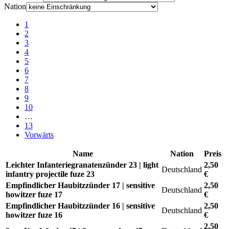
Nation
1
2
3
4
5
6
7
8
9
10
…
13
Vorwärts
Name
Nation
Preis
Leichter Infanteriegranatenzünder 23 | light
2,50
Deutschland
infantry projectile fuze 23
€
Empfindlicher Haubitzzünder 17 | sensitive
2,50
Deutschland
howitzer fuze 17
€
Empfindlicher Haubitzzünder 16 | sensitive
2,50
Deutschland
howitzer fuze 16
€
2,50