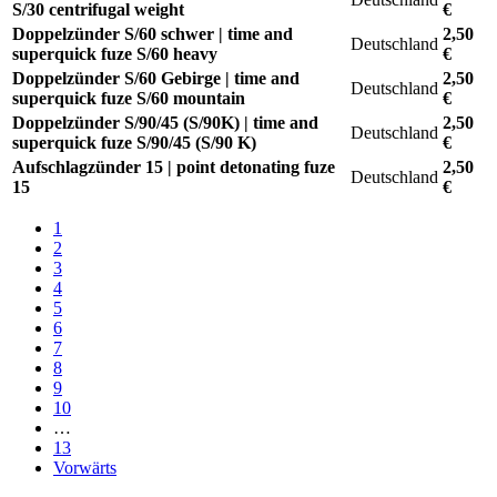
S/30 centrifugal weight
€
Doppelzünder S/60 schwer | time and
2,50
Deutschland
superquick fuze S/60 heavy
€
Doppelzünder S/60 Gebirge | time and
2,50
Deutschland
superquick fuze S/60 mountain
€
Doppelzünder S/90/45 (S/90K) | time and
2,50
Deutschland
superquick fuze S/90/45 (S/90 K)
€
Aufschlagzünder 15 | point detonating fuze
2,50
Deutschland
15
€
1
2
3
4
5
6
7
8
9
10
…
13
Vorwärts