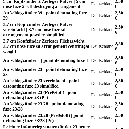
5 cm Kopfzünder 2 Zerleger Pulver | 5 cm
2,50
Deutschland
nose fuze 2 self-destroying arrangement
€
Aufschlagzünder 39 | point detonating fuze
2,50
Deutschland
39
€
3,7 cm Kopfzünder Zerleger Pulver
2,50
vereinfacht | 3.7 cm nose fuze sd
Deutschland
€
arrangement powder simplified
3,7 cm Kopfzünder Zerleger Fliehgewicht |
2,50
3.7 cm nose fuze sd arrangement centrifugal
Deutschland
€
weight
2,50
Aufschlagzünder 1 | point detonating fuze 1
Deutschland
€
Aufschlagzünder 23 | point detonating fuze
2,50
Deutschland
23
€
Aufschlagzünder 23 vereinfacht | point
2,50
Deutschland
detonating fuze 23 simplified
€
Aufschlagzünder 23 (Preßstoff) | point
2,50
Deutschland
detonating fuze 23 (Pr)
€
Aufschlagzünder 23/28 | point detonating
2,50
Deutschland
fuze 23/28
€
Aufschlagzünder 23/28 (Preßstoff) | point
2,50
Deutschland
detonating fuze 23/28 (Pr)
€
Leichter Infanteriegranatenzünder 23 neuer