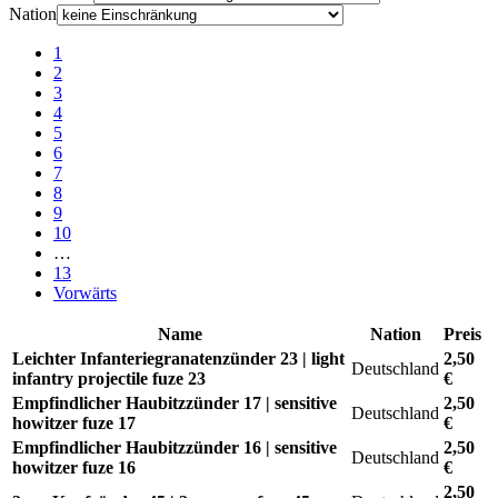
Nation
1
2
3
4
5
6
7
8
9
10
…
13
Vorwärts
Name
Nation
Preis
Leichter Infanteriegranatenzünder 23 | light
2,50
Deutschland
infantry projectile fuze 23
€
Empfindlicher Haubitzzünder 17 | sensitive
2,50
Deutschland
howitzer fuze 17
€
Empfindlicher Haubitzzünder 16 | sensitive
2,50
Deutschland
howitzer fuze 16
€
2,50