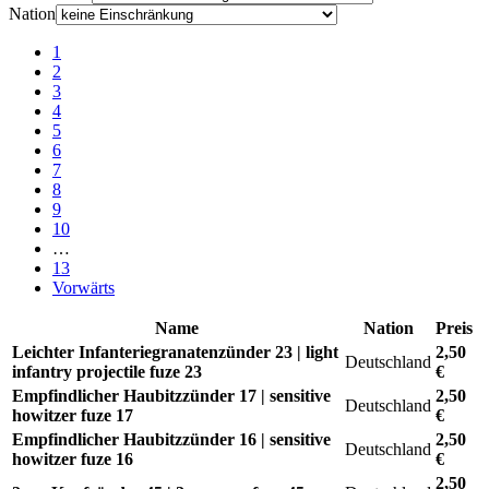
Nation
1
2
3
4
5
6
7
8
9
10
…
13
Vorwärts
Name
Nation
Preis
Leichter Infanteriegranatenzünder 23 | light
2,50
Deutschland
infantry projectile fuze 23
€
Empfindlicher Haubitzzünder 17 | sensitive
2,50
Deutschland
howitzer fuze 17
€
Empfindlicher Haubitzzünder 16 | sensitive
2,50
Deutschland
howitzer fuze 16
€
2,50