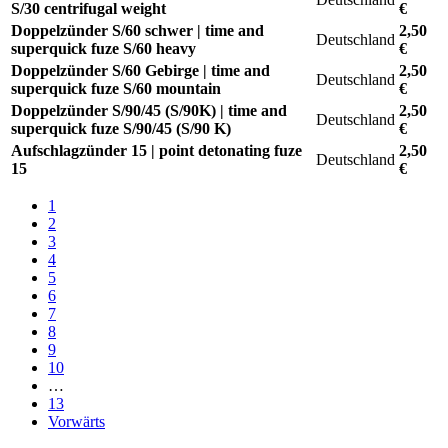
S/30 centrifugal weight
€
Doppelzünder S/60 schwer | time and
2,50
Deutschland
superquick fuze S/60 heavy
€
Doppelzünder S/60 Gebirge | time and
2,50
Deutschland
superquick fuze S/60 mountain
€
Doppelzünder S/90/45 (S/90K) | time and
2,50
Deutschland
superquick fuze S/90/45 (S/90 K)
€
Aufschlagzünder 15 | point detonating fuze
2,50
Deutschland
15
€
1
2
3
4
5
6
7
8
9
10
…
13
Vorwärts