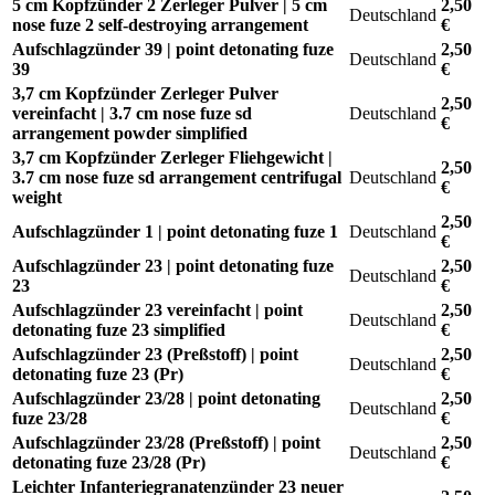
5 cm Kopfzünder 2 Zerleger Pulver | 5 cm
2,50
Deutschland
nose fuze 2 self-destroying arrangement
€
Aufschlagzünder 39 | point detonating fuze
2,50
Deutschland
39
€
3,7 cm Kopfzünder Zerleger Pulver
2,50
vereinfacht | 3.7 cm nose fuze sd
Deutschland
€
arrangement powder simplified
3,7 cm Kopfzünder Zerleger Fliehgewicht |
2,50
3.7 cm nose fuze sd arrangement centrifugal
Deutschland
€
weight
2,50
Aufschlagzünder 1 | point detonating fuze 1
Deutschland
€
Aufschlagzünder 23 | point detonating fuze
2,50
Deutschland
23
€
Aufschlagzünder 23 vereinfacht | point
2,50
Deutschland
detonating fuze 23 simplified
€
Aufschlagzünder 23 (Preßstoff) | point
2,50
Deutschland
detonating fuze 23 (Pr)
€
Aufschlagzünder 23/28 | point detonating
2,50
Deutschland
fuze 23/28
€
Aufschlagzünder 23/28 (Preßstoff) | point
2,50
Deutschland
detonating fuze 23/28 (Pr)
€
Leichter Infanteriegranatenzünder 23 neuer