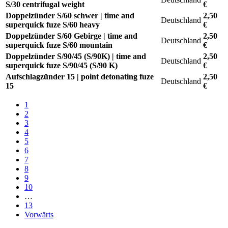
S/30 centrifugal weight
€
Doppelzünder S/60 schwer | time and
2,50
Deutschland
superquick fuze S/60 heavy
€
Doppelzünder S/60 Gebirge | time and
2,50
Deutschland
superquick fuze S/60 mountain
€
Doppelzünder S/90/45 (S/90K) | time and
2,50
Deutschland
superquick fuze S/90/45 (S/90 K)
€
Aufschlagzünder 15 | point detonating fuze
2,50
Deutschland
15
€
1
2
3
4
5
6
7
8
9
10
…
13
Vorwärts