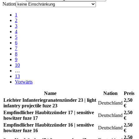
Nation
1
2
3
4
5
6
7
8
9
10
…
13
Vorwärts
Name
Nation
Preis
Leichter Infanteriegranatenzünder 23 | light
2,50
Deutschland
infantry projectile fuze 23
€
Empfindlicher Haubitzzünder 17 | sensitive
2,50
Deutschland
howitzer fuze 17
€
Empfindlicher Haubitzzünder 16 | sensitive
2,50
Deutschland
howitzer fuze 16
€
2,50