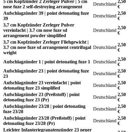
5 cm Kopfzünder 2 Zerleger Pulver | 5 cm
2,50
Deutschland
nose fuze 2 self-destroying arrangement
€
Aufschlagzünder 39 | point detonating fuze
2,50
Deutschland
39
€
3,7 cm Kopfzünder Zerleger Pulver
2,50
vereinfacht | 3.7 cm nose fuze sd
Deutschland
€
arrangement powder simplified
3,7 cm Kopfzünder Zerleger Fliehgewicht |
2,50
3.7 cm nose fuze sd arrangement centrifugal
Deutschland
€
weight
2,50
Aufschlagzünder 1 | point detonating fuze 1
Deutschland
€
Aufschlagzünder 23 | point detonating fuze
2,50
Deutschland
23
€
Aufschlagzünder 23 vereinfacht | point
2,50
Deutschland
detonating fuze 23 simplified
€
Aufschlagzünder 23 (Preßstoff) | point
2,50
Deutschland
detonating fuze 23 (Pr)
€
Aufschlagzünder 23/28 | point detonating
2,50
Deutschland
fuze 23/28
€
Aufschlagzünder 23/28 (Preßstoff) | point
2,50
Deutschland
detonating fuze 23/28 (Pr)
€
Leichter Infanteriegranatenzünder 23 neuer