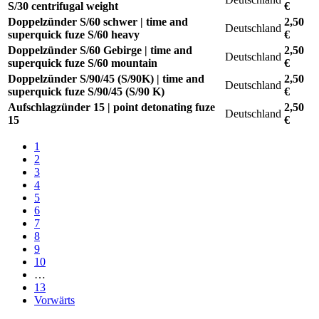
S/30 centrifugal weight
€
Doppelzünder S/60 schwer | time and
2,50
Deutschland
superquick fuze S/60 heavy
€
Doppelzünder S/60 Gebirge | time and
2,50
Deutschland
superquick fuze S/60 mountain
€
Doppelzünder S/90/45 (S/90K) | time and
2,50
Deutschland
superquick fuze S/90/45 (S/90 K)
€
Aufschlagzünder 15 | point detonating fuze
2,50
Deutschland
15
€
1
2
3
4
5
6
7
8
9
10
…
13
Vorwärts