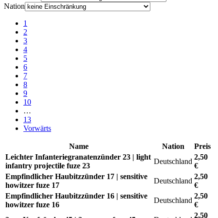
Nation
1
2
3
4
5
6
7
8
9
10
…
13
Vorwärts
Name
Nation
Preis
Leichter Infanteriegranatenzünder 23 | light
2,50
Deutschland
infantry projectile fuze 23
€
Empfindlicher Haubitzzünder 17 | sensitive
2,50
Deutschland
howitzer fuze 17
€
Empfindlicher Haubitzzünder 16 | sensitive
2,50
Deutschland
howitzer fuze 16
€
2,50