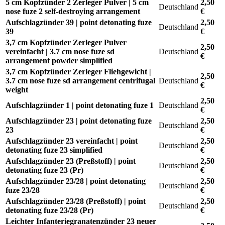
5 cm Kopfzünder 2 Zerleger Pulver | 5 cm
2,50
Deutschland
nose fuze 2 self-destroying arrangement
€
Aufschlagzünder 39 | point detonating fuze
2,50
Deutschland
39
€
3,7 cm Kopfzünder Zerleger Pulver
2,50
vereinfacht | 3.7 cm nose fuze sd
Deutschland
€
arrangement powder simplified
3,7 cm Kopfzünder Zerleger Fliehgewicht |
2,50
3.7 cm nose fuze sd arrangement centrifugal
Deutschland
€
weight
2,50
Aufschlagzünder 1 | point detonating fuze 1
Deutschland
€
Aufschlagzünder 23 | point detonating fuze
2,50
Deutschland
23
€
Aufschlagzünder 23 vereinfacht | point
2,50
Deutschland
detonating fuze 23 simplified
€
Aufschlagzünder 23 (Preßstoff) | point
2,50
Deutschland
detonating fuze 23 (Pr)
€
Aufschlagzünder 23/28 | point detonating
2,50
Deutschland
fuze 23/28
€
Aufschlagzünder 23/28 (Preßstoff) | point
2,50
Deutschland
detonating fuze 23/28 (Pr)
€
Leichter Infanteriegranatenzünder 23 neuer