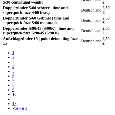
S/30 centrifugal weight
€
Doppelzünder S/60 schwer | time and
2,50
Deutschland
superquick fuze S/60 heavy
€
Doppelzünder S/60 Gebirge | time and
2,50
Deutschland
superquick fuze S/60 mountain
€
Doppelzünder S/90/45 (S/90K) | time and
2,50
Deutschland
superquick fuze S/90/45 (S/90 K)
€
Aufschlagzünder 15 | point detonating fuze
2,50
Deutschland
15
€
1
2
3
4
5
6
7
8
9
10
…
13
Vorwärts