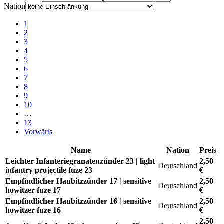
Nation
1
2
3
4
5
6
7
8
9
10
…
13
Vorwärts
Name
Nation
Preis
Leichter Infanteriegranatenzünder 23 | light
2,50
Deutschland
infantry projectile fuze 23
€
Empfindlicher Haubitzzünder 17 | sensitive
2,50
Deutschland
howitzer fuze 17
€
Empfindlicher Haubitzzünder 16 | sensitive
2,50
Deutschland
howitzer fuze 16
€
2,50