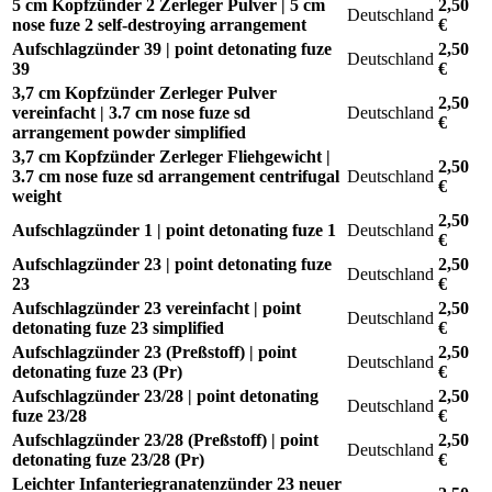
5 cm Kopfzünder 2 Zerleger Pulver | 5 cm
2,50
Deutschland
nose fuze 2 self-destroying arrangement
€
Aufschlagzünder 39 | point detonating fuze
2,50
Deutschland
39
€
3,7 cm Kopfzünder Zerleger Pulver
2,50
vereinfacht | 3.7 cm nose fuze sd
Deutschland
€
arrangement powder simplified
3,7 cm Kopfzünder Zerleger Fliehgewicht |
2,50
3.7 cm nose fuze sd arrangement centrifugal
Deutschland
€
weight
2,50
Aufschlagzünder 1 | point detonating fuze 1
Deutschland
€
Aufschlagzünder 23 | point detonating fuze
2,50
Deutschland
23
€
Aufschlagzünder 23 vereinfacht | point
2,50
Deutschland
detonating fuze 23 simplified
€
Aufschlagzünder 23 (Preßstoff) | point
2,50
Deutschland
detonating fuze 23 (Pr)
€
Aufschlagzünder 23/28 | point detonating
2,50
Deutschland
fuze 23/28
€
Aufschlagzünder 23/28 (Preßstoff) | point
2,50
Deutschland
detonating fuze 23/28 (Pr)
€
Leichter Infanteriegranatenzünder 23 neuer