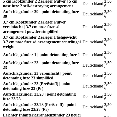
5 cm Kopfzünder 2 Zerleger Pulver | 5 cm
2,50
Deutschland
nose fuze 2 self-destroying arrangement
€
Aufschlagzünder 39 | point detonating fuze
2,50
Deutschland
39
€
3,7 cm Kopfzünder Zerleger Pulver
2,50
vereinfacht | 3.7 cm nose fuze sd
Deutschland
€
arrangement powder simplified
3,7 cm Kopfzünder Zerleger Fliehgewicht |
2,50
3.7 cm nose fuze sd arrangement centrifugal
Deutschland
€
weight
2,50
Aufschlagzünder 1 | point detonating fuze 1
Deutschland
€
Aufschlagzünder 23 | point detonating fuze
2,50
Deutschland
23
€
Aufschlagzünder 23 vereinfacht | point
2,50
Deutschland
detonating fuze 23 simplified
€
Aufschlagzünder 23 (Preßstoff) | point
2,50
Deutschland
detonating fuze 23 (Pr)
€
Aufschlagzünder 23/28 | point detonating
2,50
Deutschland
fuze 23/28
€
Aufschlagzünder 23/28 (Preßstoff) | point
2,50
Deutschland
detonating fuze 23/28 (Pr)
€
Leichter Infanteriegranatenzünder 23 neuer