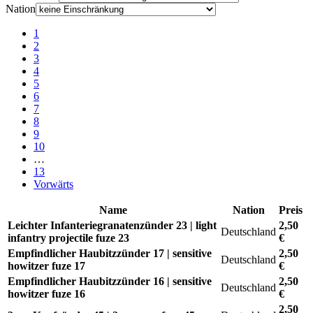
Nation
1
2
3
4
5
6
7
8
9
10
…
13
Vorwärts
Name
Nation
Preis
Leichter Infanteriegranatenzünder 23 | light
2,50
Deutschland
infantry projectile fuze 23
€
Empfindlicher Haubitzzünder 17 | sensitive
2,50
Deutschland
howitzer fuze 17
€
Empfindlicher Haubitzzünder 16 | sensitive
2,50
Deutschland
howitzer fuze 16
€
2,50