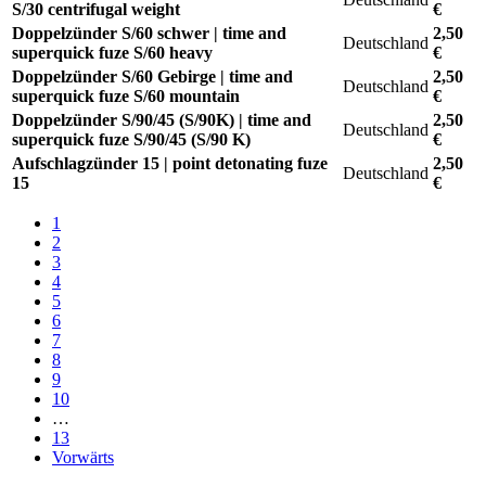
S/30 centrifugal weight
€
Doppelzünder S/60 schwer | time and
2,50
Deutschland
superquick fuze S/60 heavy
€
Doppelzünder S/60 Gebirge | time and
2,50
Deutschland
superquick fuze S/60 mountain
€
Doppelzünder S/90/45 (S/90K) | time and
2,50
Deutschland
superquick fuze S/90/45 (S/90 K)
€
Aufschlagzünder 15 | point detonating fuze
2,50
Deutschland
15
€
1
2
3
4
5
6
7
8
9
10
…
13
Vorwärts