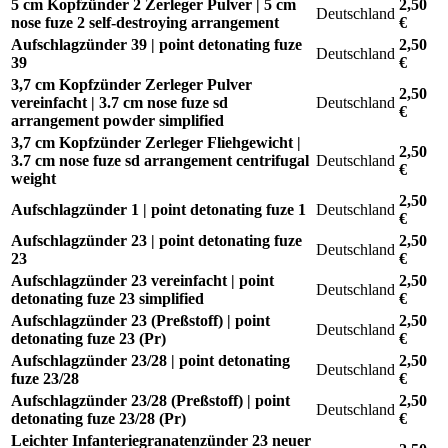
5 cm Kopfzünder 2 Zerleger Pulver | 5 cm
2,50
Deutschland
nose fuze 2 self-destroying arrangement
€
Aufschlagzünder 39 | point detonating fuze
2,50
Deutschland
39
€
3,7 cm Kopfzünder Zerleger Pulver
2,50
vereinfacht | 3.7 cm nose fuze sd
Deutschland
€
arrangement powder simplified
3,7 cm Kopfzünder Zerleger Fliehgewicht |
2,50
3.7 cm nose fuze sd arrangement centrifugal
Deutschland
€
weight
2,50
Aufschlagzünder 1 | point detonating fuze 1
Deutschland
€
Aufschlagzünder 23 | point detonating fuze
2,50
Deutschland
23
€
Aufschlagzünder 23 vereinfacht | point
2,50
Deutschland
detonating fuze 23 simplified
€
Aufschlagzünder 23 (Preßstoff) | point
2,50
Deutschland
detonating fuze 23 (Pr)
€
Aufschlagzünder 23/28 | point detonating
2,50
Deutschland
fuze 23/28
€
Aufschlagzünder 23/28 (Preßstoff) | point
2,50
Deutschland
detonating fuze 23/28 (Pr)
€
Leichter Infanteriegranatenzünder 23 neuer