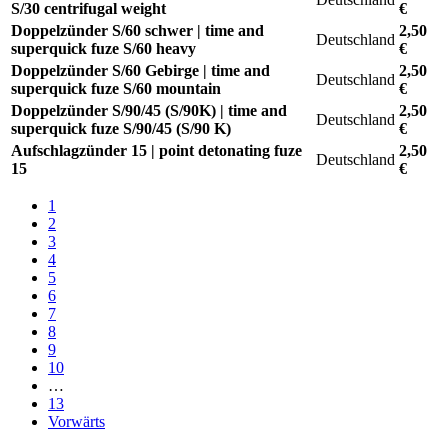
S/30 centrifugal weight
€
Doppelzünder S/60 schwer | time and
2,50
Deutschland
superquick fuze S/60 heavy
€
Doppelzünder S/60 Gebirge | time and
2,50
Deutschland
superquick fuze S/60 mountain
€
Doppelzünder S/90/45 (S/90K) | time and
2,50
Deutschland
superquick fuze S/90/45 (S/90 K)
€
Aufschlagzünder 15 | point detonating fuze
2,50
Deutschland
15
€
1
2
3
4
5
6
7
8
9
10
…
13
Vorwärts