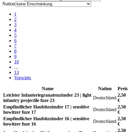
Nation
1
2
3
4
5
6
7
8
9
10
…
13
Vorwärts
Name
Nation
Preis
Leichter Infanteriegranatenzünder 23 | light
2,50
Deutschland
infantry projectile fuze 23
€
Empfindlicher Haubitzzünder 17 | sensitive
2,50
Deutschland
howitzer fuze 17
€
Empfindlicher Haubitzzünder 16 | sensitive
2,50
Deutschland
howitzer fuze 16
€
2,50