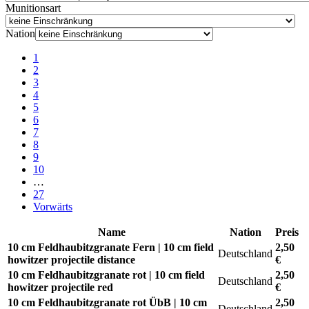
Munitionsart
Nation
1
2
3
4
5
6
7
8
9
10
…
27
Vorwärts
Name
Nation
Preis
10 cm Feldhaubitzgranate Fern | 10 cm field
2,50
Deutschland
howitzer projectile distance
€
10 cm Feldhaubitzgranate rot | 10 cm field
2,50
Deutschland
howitzer projectile red
€
10 cm Feldhaubitzgranate rot ÜbB | 10 cm
2,50
Deutschland