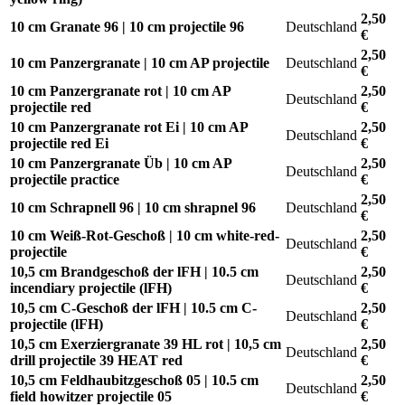
2,50
10 cm Granate 96 | 10 cm projectile 96
Deutschland
€
2,50
10 cm Panzergranate | 10 cm AP projectile
Deutschland
€
10 cm Panzergranate rot | 10 cm AP
2,50
Deutschland
projectile red
€
10 cm Panzergranate rot Ei | 10 cm AP
2,50
Deutschland
projectile red Ei
€
10 cm Panzergranate Üb | 10 cm AP
2,50
Deutschland
projectile practice
€
2,50
10 cm Schrapnell 96 | 10 cm shrapnel 96
Deutschland
€
10 cm Weiß-Rot-Geschoß | 10 cm white-red-
2,50
Deutschland
projectile
€
10,5 cm Brandgeschoß der lFH | 10.5 cm
2,50
Deutschland
incendiary projectile (lFH)
€
10,5 cm C-Geschoß der lFH | 10.5 cm C-
2,50
Deutschland
projectile (lFH)
€
10,5 cm Exerziergranate 39 HL rot | 10,5 cm
2,50
Deutschland
drill projectile 39 HEAT red
€
10,5 cm Feldhaubitzgeschoß 05 | 10.5 cm
2,50
Deutschland
field howitzer projectile 05
€