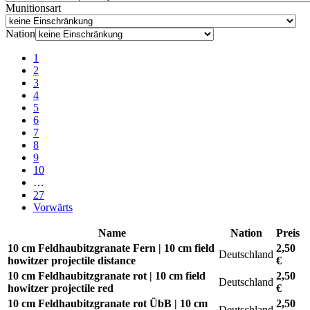
Munitionsart
Nation
1
2
3
4
5
6
7
8
9
10
…
27
Vorwärts
Name
Nation
Preis
10 cm Feldhaubitzgranate Fern | 10 cm field
2,50
Deutschland
howitzer projectile distance
€
10 cm Feldhaubitzgranate rot | 10 cm field
2,50
Deutschland
howitzer projectile red
€
10 cm Feldhaubitzgranate rot ÜbB | 10 cm
2,50
Deutschland