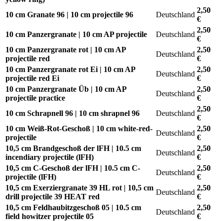
2,50
10 cm Granate 96 | 10 cm projectile 96
Deutschland
€
2,50
10 cm Panzergranate | 10 cm AP projectile
Deutschland
€
10 cm Panzergranate rot | 10 cm AP
2,50
Deutschland
projectile red
€
10 cm Panzergranate rot Ei | 10 cm AP
2,50
Deutschland
projectile red Ei
€
10 cm Panzergranate Üb | 10 cm AP
2,50
Deutschland
projectile practice
€
2,50
10 cm Schrapnell 96 | 10 cm shrapnel 96
Deutschland
€
10 cm Weiß-Rot-Geschoß | 10 cm white-red-
2,50
Deutschland
projectile
€
10,5 cm Brandgeschoß der lFH | 10.5 cm
2,50
Deutschland
incendiary projectile (lFH)
€
10,5 cm C-Geschoß der lFH | 10.5 cm C-
2,50
Deutschland
projectile (lFH)
€
10,5 cm Exerziergranate 39 HL rot | 10,5 cm
2,50
Deutschland
drill projectile 39 HEAT red
€
10,5 cm Feldhaubitzgeschoß 05 | 10.5 cm
2,50
Deutschland
field howitzer projectile 05
€