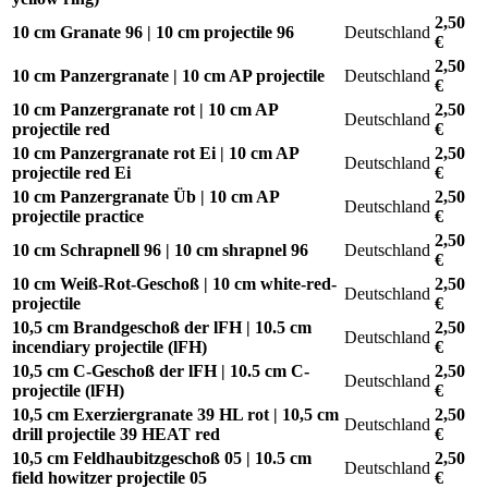
2,50
10 cm Granate 96 | 10 cm projectile 96
Deutschland
€
2,50
10 cm Panzergranate | 10 cm AP projectile
Deutschland
€
10 cm Panzergranate rot | 10 cm AP
2,50
Deutschland
projectile red
€
10 cm Panzergranate rot Ei | 10 cm AP
2,50
Deutschland
projectile red Ei
€
10 cm Panzergranate Üb | 10 cm AP
2,50
Deutschland
projectile practice
€
2,50
10 cm Schrapnell 96 | 10 cm shrapnel 96
Deutschland
€
10 cm Weiß-Rot-Geschoß | 10 cm white-red-
2,50
Deutschland
projectile
€
10,5 cm Brandgeschoß der lFH | 10.5 cm
2,50
Deutschland
incendiary projectile (lFH)
€
10,5 cm C-Geschoß der lFH | 10.5 cm C-
2,50
Deutschland
projectile (lFH)
€
10,5 cm Exerziergranate 39 HL rot | 10,5 cm
2,50
Deutschland
drill projectile 39 HEAT red
€
10,5 cm Feldhaubitzgeschoß 05 | 10.5 cm
2,50
Deutschland
field howitzer projectile 05
€