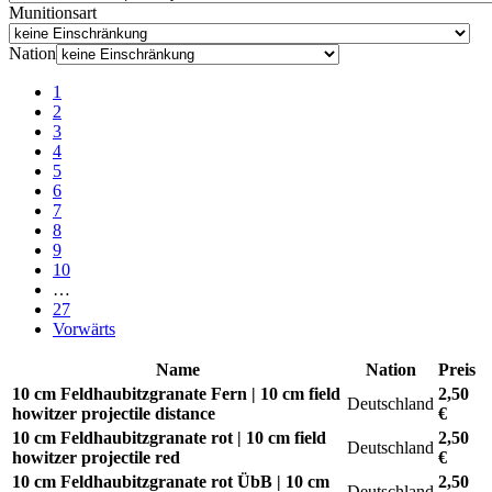
Munitionsart
Nation
1
2
3
4
5
6
7
8
9
10
…
27
Vorwärts
Name
Nation
Preis
10 cm Feldhaubitzgranate Fern | 10 cm field
2,50
Deutschland
howitzer projectile distance
€
10 cm Feldhaubitzgranate rot | 10 cm field
2,50
Deutschland
howitzer projectile red
€
10 cm Feldhaubitzgranate rot ÜbB | 10 cm
2,50
Deutschland