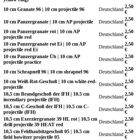
2,50
10 cm Granate 96 | 10 cm projectile 96
Deutschland
€
2,50
10 cm Panzergranate | 10 cm AP projectile
Deutschland
€
10 cm Panzergranate rot | 10 cm AP
2,50
Deutschland
projectile red
€
10 cm Panzergranate rot Ei | 10 cm AP
2,50
Deutschland
projectile red Ei
€
10 cm Panzergranate Üb | 10 cm AP
2,50
Deutschland
projectile practice
€
2,50
10 cm Schrapnell 96 | 10 cm shrapnel 96
Deutschland
€
10 cm Weiß-Rot-Geschoß | 10 cm white-red-
2,50
Deutschland
projectile
€
10,5 cm Brandgeschoß der lFH | 10.5 cm
2,50
Deutschland
incendiary projectile (lFH)
€
10,5 cm C-Geschoß der lFH | 10.5 cm C-
2,50
Deutschland
projectile (lFH)
€
10,5 cm Exerziergranate 39 HL rot | 10,5 cm
2,50
Deutschland
drill projectile 39 HEAT red
€
10,5 cm Feldhaubitzgeschoß 05 | 10.5 cm
2,50
Deutschland
field howitzer projectile 05
€