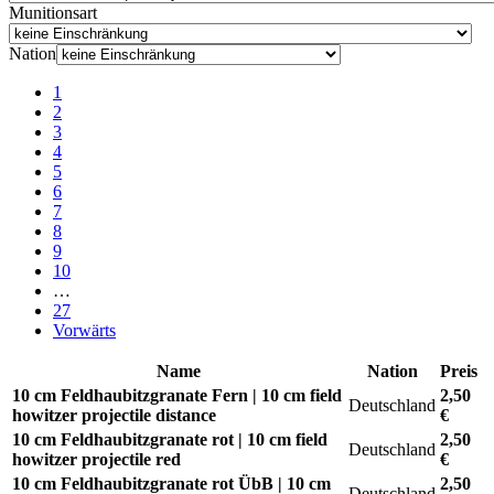
Munitionsart
Nation
1
2
3
4
5
6
7
8
9
10
…
27
Vorwärts
Name
Nation
Preis
10 cm Feldhaubitzgranate Fern | 10 cm field
2,50
Deutschland
howitzer projectile distance
€
10 cm Feldhaubitzgranate rot | 10 cm field
2,50
Deutschland
howitzer projectile red
€
10 cm Feldhaubitzgranate rot ÜbB | 10 cm
2,50
Deutschland