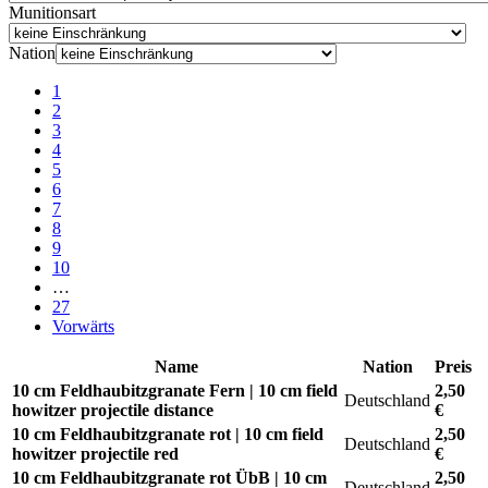
Munitionsart
Nation
1
2
3
4
5
6
7
8
9
10
…
27
Vorwärts
Name
Nation
Preis
10 cm Feldhaubitzgranate Fern | 10 cm field
2,50
Deutschland
howitzer projectile distance
€
10 cm Feldhaubitzgranate rot | 10 cm field
2,50
Deutschland
howitzer projectile red
€
10 cm Feldhaubitzgranate rot ÜbB | 10 cm
2,50
Deutschland