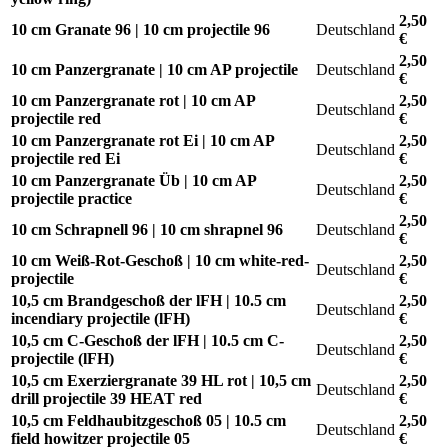
2,50
10 cm Granate 96 | 10 cm projectile 96
Deutschland
€
2,50
10 cm Panzergranate | 10 cm AP projectile
Deutschland
€
10 cm Panzergranate rot | 10 cm AP
2,50
Deutschland
projectile red
€
10 cm Panzergranate rot Ei | 10 cm AP
2,50
Deutschland
projectile red Ei
€
10 cm Panzergranate Üb | 10 cm AP
2,50
Deutschland
projectile practice
€
2,50
10 cm Schrapnell 96 | 10 cm shrapnel 96
Deutschland
€
10 cm Weiß-Rot-Geschoß | 10 cm white-red-
2,50
Deutschland
projectile
€
10,5 cm Brandgeschoß der lFH | 10.5 cm
2,50
Deutschland
incendiary projectile (lFH)
€
10,5 cm C-Geschoß der lFH | 10.5 cm C-
2,50
Deutschland
projectile (lFH)
€
10,5 cm Exerziergranate 39 HL rot | 10,5 cm
2,50
Deutschland
drill projectile 39 HEAT red
€
10,5 cm Feldhaubitzgeschoß 05 | 10.5 cm
2,50
Deutschland
field howitzer projectile 05
€