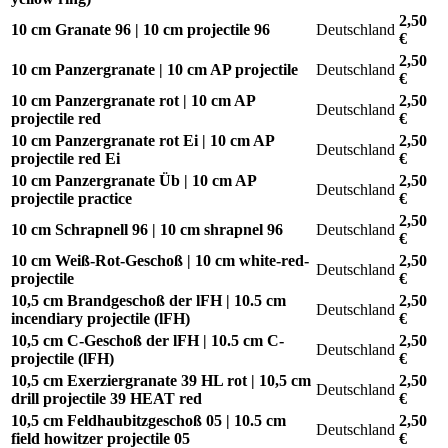
2,50
10 cm Granate 96 | 10 cm projectile 96
Deutschland
€
2,50
10 cm Panzergranate | 10 cm AP projectile
Deutschland
€
10 cm Panzergranate rot | 10 cm AP
2,50
Deutschland
projectile red
€
10 cm Panzergranate rot Ei | 10 cm AP
2,50
Deutschland
projectile red Ei
€
10 cm Panzergranate Üb | 10 cm AP
2,50
Deutschland
projectile practice
€
2,50
10 cm Schrapnell 96 | 10 cm shrapnel 96
Deutschland
€
10 cm Weiß-Rot-Geschoß | 10 cm white-red-
2,50
Deutschland
projectile
€
10,5 cm Brandgeschoß der lFH | 10.5 cm
2,50
Deutschland
incendiary projectile (lFH)
€
10,5 cm C-Geschoß der lFH | 10.5 cm C-
2,50
Deutschland
projectile (lFH)
€
10,5 cm Exerziergranate 39 HL rot | 10,5 cm
2,50
Deutschland
drill projectile 39 HEAT red
€
10,5 cm Feldhaubitzgeschoß 05 | 10.5 cm
2,50
Deutschland
field howitzer projectile 05
€