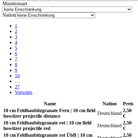
Munitionsart
Nation
1
2
3
4
5
6
7
8
9
10
…
27
Vorwärts
Name
Nation
Preis
10 cm Feldhaubitzgranate Fern | 10 cm field
2,50
Deutschland
howitzer projectile distance
€
10 cm Feldhaubitzgranate rot | 10 cm field
2,50
Deutschland
howitzer projectile red
€
10 cm Feldhaubitzgranate rot ÜbB | 10 cm
2,50
Deutschland