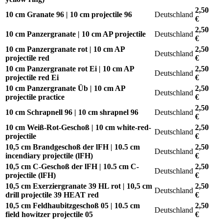
2,50
10 cm Granate 96 | 10 cm projectile 96
Deutschland
€
2,50
10 cm Panzergranate | 10 cm AP projectile
Deutschland
€
10 cm Panzergranate rot | 10 cm AP
2,50
Deutschland
projectile red
€
10 cm Panzergranate rot Ei | 10 cm AP
2,50
Deutschland
projectile red Ei
€
10 cm Panzergranate Üb | 10 cm AP
2,50
Deutschland
projectile practice
€
2,50
10 cm Schrapnell 96 | 10 cm shrapnel 96
Deutschland
€
10 cm Weiß-Rot-Geschoß | 10 cm white-red-
2,50
Deutschland
projectile
€
10,5 cm Brandgeschoß der lFH | 10.5 cm
2,50
Deutschland
incendiary projectile (lFH)
€
10,5 cm C-Geschoß der lFH | 10.5 cm C-
2,50
Deutschland
projectile (lFH)
€
10,5 cm Exerziergranate 39 HL rot | 10,5 cm
2,50
Deutschland
drill projectile 39 HEAT red
€
10,5 cm Feldhaubitzgeschoß 05 | 10.5 cm
2,50
Deutschland
field howitzer projectile 05
€