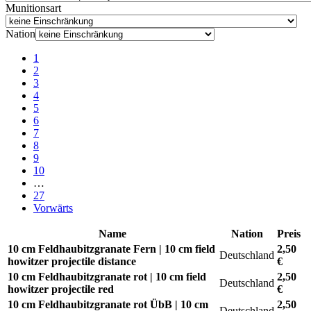
Munitionsart
Nation
1
2
3
4
5
6
7
8
9
10
…
27
Vorwärts
Name
Nation
Preis
10 cm Feldhaubitzgranate Fern | 10 cm field
2,50
Deutschland
howitzer projectile distance
€
10 cm Feldhaubitzgranate rot | 10 cm field
2,50
Deutschland
howitzer projectile red
€
10 cm Feldhaubitzgranate rot ÜbB | 10 cm
2,50
Deutschland