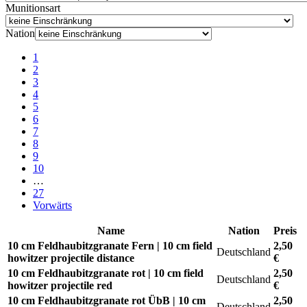
Munitionsart
Nation
1
2
3
4
5
6
7
8
9
10
…
27
Vorwärts
Name
Nation
Preis
10 cm Feldhaubitzgranate Fern | 10 cm field
2,50
Deutschland
howitzer projectile distance
€
10 cm Feldhaubitzgranate rot | 10 cm field
2,50
Deutschland
howitzer projectile red
€
10 cm Feldhaubitzgranate rot ÜbB | 10 cm
2,50
Deutschland