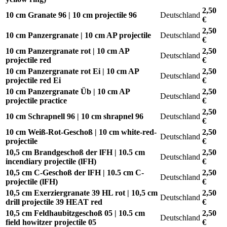
2,50
10 cm Granate 96 | 10 cm projectile 96
Deutschland
€
2,50
10 cm Panzergranate | 10 cm AP projectile
Deutschland
€
10 cm Panzergranate rot | 10 cm AP
2,50
Deutschland
projectile red
€
10 cm Panzergranate rot Ei | 10 cm AP
2,50
Deutschland
projectile red Ei
€
10 cm Panzergranate Üb | 10 cm AP
2,50
Deutschland
projectile practice
€
2,50
10 cm Schrapnell 96 | 10 cm shrapnel 96
Deutschland
€
10 cm Weiß-Rot-Geschoß | 10 cm white-red-
2,50
Deutschland
projectile
€
10,5 cm Brandgeschoß der lFH | 10.5 cm
2,50
Deutschland
incendiary projectile (lFH)
€
10,5 cm C-Geschoß der lFH | 10.5 cm C-
2,50
Deutschland
projectile (lFH)
€
10,5 cm Exerziergranate 39 HL rot | 10,5 cm
2,50
Deutschland
drill projectile 39 HEAT red
€
10,5 cm Feldhaubitzgeschoß 05 | 10.5 cm
2,50
Deutschland
field howitzer projectile 05
€