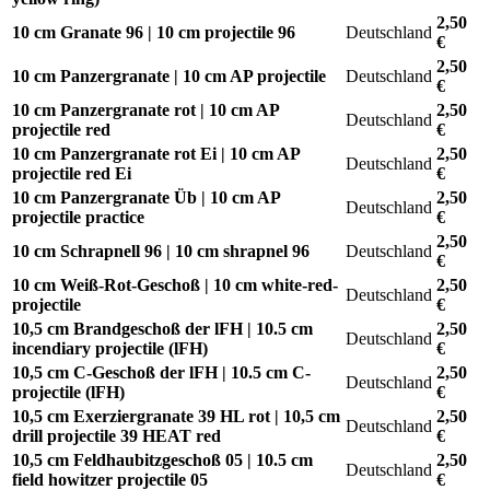
2,50
10 cm Granate 96 | 10 cm projectile 96
Deutschland
€
2,50
10 cm Panzergranate | 10 cm AP projectile
Deutschland
€
10 cm Panzergranate rot | 10 cm AP
2,50
Deutschland
projectile red
€
10 cm Panzergranate rot Ei | 10 cm AP
2,50
Deutschland
projectile red Ei
€
10 cm Panzergranate Üb | 10 cm AP
2,50
Deutschland
projectile practice
€
2,50
10 cm Schrapnell 96 | 10 cm shrapnel 96
Deutschland
€
10 cm Weiß-Rot-Geschoß | 10 cm white-red-
2,50
Deutschland
projectile
€
10,5 cm Brandgeschoß der lFH | 10.5 cm
2,50
Deutschland
incendiary projectile (lFH)
€
10,5 cm C-Geschoß der lFH | 10.5 cm C-
2,50
Deutschland
projectile (lFH)
€
10,5 cm Exerziergranate 39 HL rot | 10,5 cm
2,50
Deutschland
drill projectile 39 HEAT red
€
10,5 cm Feldhaubitzgeschoß 05 | 10.5 cm
2,50
Deutschland
field howitzer projectile 05
€