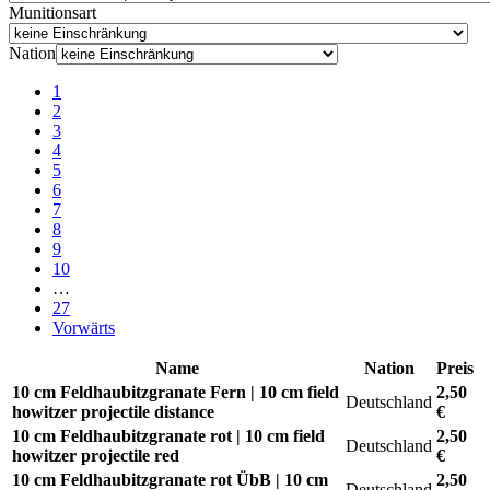
Munitionsart
Nation
1
2
3
4
5
6
7
8
9
10
…
27
Vorwärts
Name
Nation
Preis
10 cm Feldhaubitzgranate Fern | 10 cm field
2,50
Deutschland
howitzer projectile distance
€
10 cm Feldhaubitzgranate rot | 10 cm field
2,50
Deutschland
howitzer projectile red
€
10 cm Feldhaubitzgranate rot ÜbB | 10 cm
2,50
Deutschland