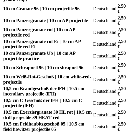
2,50
10 cm Granate 96 | 10 cm projectile 96
Deutschland
€
2,50
10 cm Panzergranate | 10 cm AP projectile
Deutschland
€
10 cm Panzergranate rot | 10 cm AP
2,50
Deutschland
projectile red
€
10 cm Panzergranate rot Ei | 10 cm AP
2,50
Deutschland
projectile red Ei
€
10 cm Panzergranate Üb | 10 cm AP
2,50
Deutschland
projectile practice
€
2,50
10 cm Schrapnell 96 | 10 cm shrapnel 96
Deutschland
€
10 cm Weiß-Rot-Geschoß | 10 cm white-red-
2,50
Deutschland
projectile
€
10,5 cm Brandgeschoß der lFH | 10.5 cm
2,50
Deutschland
incendiary projectile (lFH)
€
10,5 cm C-Geschoß der lFH | 10.5 cm C-
2,50
Deutschland
projectile (lFH)
€
10,5 cm Exerziergranate 39 HL rot | 10,5 cm
2,50
Deutschland
drill projectile 39 HEAT red
€
10,5 cm Feldhaubitzgeschoß 05 | 10.5 cm
2,50
Deutschland
field howitzer projectile 05
€