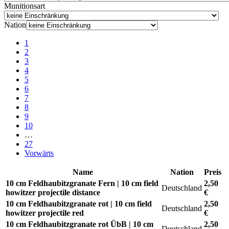
Munitionsart
Nation
1
2
3
4
5
6
7
8
9
10
…
27
Vorwärts
Name
Nation
Preis
10 cm Feldhaubitzgranate Fern | 10 cm field
2,50
Deutschland
howitzer projectile distance
€
10 cm Feldhaubitzgranate rot | 10 cm field
2,50
Deutschland
howitzer projectile red
€
10 cm Feldhaubitzgranate rot ÜbB | 10 cm
2,50
Deutschland