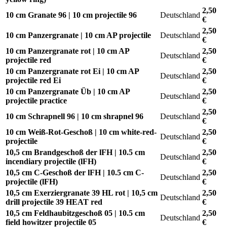
2,50
10 cm Granate 96 | 10 cm projectile 96
Deutschland
€
2,50
10 cm Panzergranate | 10 cm AP projectile
Deutschland
€
10 cm Panzergranate rot | 10 cm AP
2,50
Deutschland
projectile red
€
10 cm Panzergranate rot Ei | 10 cm AP
2,50
Deutschland
projectile red Ei
€
10 cm Panzergranate Üb | 10 cm AP
2,50
Deutschland
projectile practice
€
2,50
10 cm Schrapnell 96 | 10 cm shrapnel 96
Deutschland
€
10 cm Weiß-Rot-Geschoß | 10 cm white-red-
2,50
Deutschland
projectile
€
10,5 cm Brandgeschoß der lFH | 10.5 cm
2,50
Deutschland
incendiary projectile (lFH)
€
10,5 cm C-Geschoß der lFH | 10.5 cm C-
2,50
Deutschland
projectile (lFH)
€
10,5 cm Exerziergranate 39 HL rot | 10,5 cm
2,50
Deutschland
drill projectile 39 HEAT red
€
10,5 cm Feldhaubitzgeschoß 05 | 10.5 cm
2,50
Deutschland
field howitzer projectile 05
€