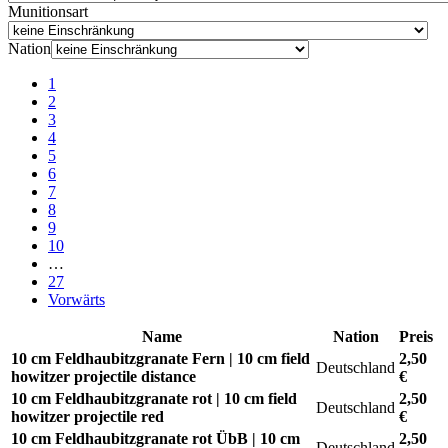
Munitionsart
Nation
1
2
3
4
5
6
7
8
9
10
…
27
Vorwärts
Name
Nation
Preis
10 cm Feldhaubitzgranate Fern | 10 cm field
2,50
Deutschland
howitzer projectile distance
€
10 cm Feldhaubitzgranate rot | 10 cm field
2,50
Deutschland
howitzer projectile red
€
10 cm Feldhaubitzgranate rot ÜbB | 10 cm
2,50
Deutschland