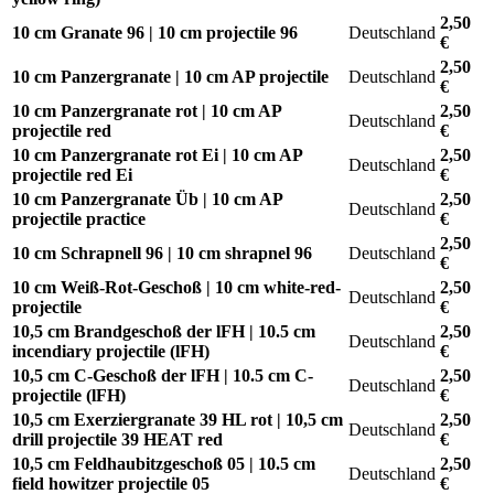
2,50
10 cm Granate 96 | 10 cm projectile 96
Deutschland
€
2,50
10 cm Panzergranate | 10 cm AP projectile
Deutschland
€
10 cm Panzergranate rot | 10 cm AP
2,50
Deutschland
projectile red
€
10 cm Panzergranate rot Ei | 10 cm AP
2,50
Deutschland
projectile red Ei
€
10 cm Panzergranate Üb | 10 cm AP
2,50
Deutschland
projectile practice
€
2,50
10 cm Schrapnell 96 | 10 cm shrapnel 96
Deutschland
€
10 cm Weiß-Rot-Geschoß | 10 cm white-red-
2,50
Deutschland
projectile
€
10,5 cm Brandgeschoß der lFH | 10.5 cm
2,50
Deutschland
incendiary projectile (lFH)
€
10,5 cm C-Geschoß der lFH | 10.5 cm C-
2,50
Deutschland
projectile (lFH)
€
10,5 cm Exerziergranate 39 HL rot | 10,5 cm
2,50
Deutschland
drill projectile 39 HEAT red
€
10,5 cm Feldhaubitzgeschoß 05 | 10.5 cm
2,50
Deutschland
field howitzer projectile 05
€