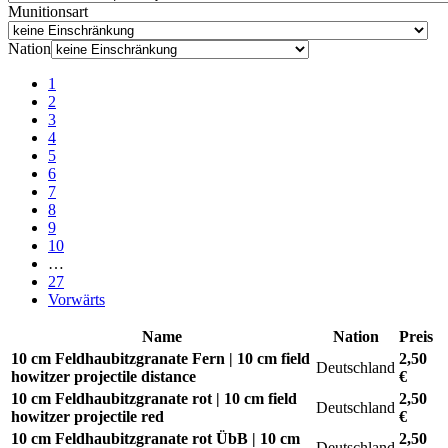
Munitionsart
Nation
1
2
3
4
5
6
7
8
9
10
…
27
Vorwärts
Name
Nation
Preis
10 cm Feldhaubitzgranate Fern | 10 cm field
2,50
Deutschland
howitzer projectile distance
€
10 cm Feldhaubitzgranate rot | 10 cm field
2,50
Deutschland
howitzer projectile red
€
10 cm Feldhaubitzgranate rot ÜbB | 10 cm
2,50
Deutschland