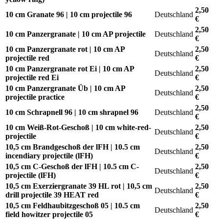
2,50
10 cm Granate 96 | 10 cm projectile 96
Deutschland
€
2,50
10 cm Panzergranate | 10 cm AP projectile
Deutschland
€
10 cm Panzergranate rot | 10 cm AP
2,50
Deutschland
projectile red
€
10 cm Panzergranate rot Ei | 10 cm AP
2,50
Deutschland
projectile red Ei
€
10 cm Panzergranate Üb | 10 cm AP
2,50
Deutschland
projectile practice
€
2,50
10 cm Schrapnell 96 | 10 cm shrapnel 96
Deutschland
€
10 cm Weiß-Rot-Geschoß | 10 cm white-red-
2,50
Deutschland
projectile
€
10,5 cm Brandgeschoß der lFH | 10.5 cm
2,50
Deutschland
incendiary projectile (lFH)
€
10,5 cm C-Geschoß der lFH | 10.5 cm C-
2,50
Deutschland
projectile (lFH)
€
10,5 cm Exerziergranate 39 HL rot | 10,5 cm
2,50
Deutschland
drill projectile 39 HEAT red
€
10,5 cm Feldhaubitzgeschoß 05 | 10.5 cm
2,50
Deutschland
field howitzer projectile 05
€