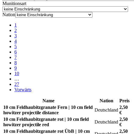
Munitionsart
Nation
1
2
3
4
5
6
7
8
9
10
…
27
Vorwärts
Name
Nation
Preis
10 cm Feldhaubitzgranate Fern | 10 cm field
2,50
Deutschland
howitzer projectile distance
€
10 cm Feldhaubitzgranate rot | 10 cm field
2,50
Deutschland
howitzer projectile red
€
10 cm Feldhaubitzgranate rot ÜbB | 10 cm
2,50
Deutschland