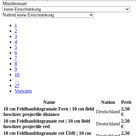
Munitionsart
Nation
1
2
3
4
5
6
7
8
9
10
…
27
Vorwärts
Name
Nation
Preis
10 cm Feldhaubitzgranate Fern | 10 cm field
2,50
Deutschland
howitzer projectile distance
€
10 cm Feldhaubitzgranate rot | 10 cm field
2,50
Deutschland
howitzer projectile red
€
10 cm Feldhaubitzgranate rot ÜbB | 10 cm
2,50
Deutschland