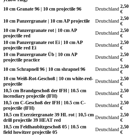
2,50
10 cm Granate 96 | 10 cm projectile 96
Deutschland
€
2,50
10 cm Panzergranate | 10 cm AP projectile
Deutschland
€
10 cm Panzergranate rot | 10 cm AP
2,50
Deutschland
projectile red
€
10 cm Panzergranate rot Ei | 10 cm AP
2,50
Deutschland
projectile red Ei
€
10 cm Panzergranate Üb | 10 cm AP
2,50
Deutschland
projectile practice
€
2,50
10 cm Schrapnell 96 | 10 cm shrapnel 96
Deutschland
€
10 cm Weiß-Rot-Geschoß | 10 cm white-red-
2,50
Deutschland
projectile
€
10,5 cm Brandgeschoß der lFH | 10.5 cm
2,50
Deutschland
incendiary projectile (lFH)
€
10,5 cm C-Geschoß der lFH | 10.5 cm C-
2,50
Deutschland
projectile (lFH)
€
10,5 cm Exerziergranate 39 HL rot | 10,5 cm
2,50
Deutschland
drill projectile 39 HEAT red
€
10,5 cm Feldhaubitzgeschoß 05 | 10.5 cm
2,50
Deutschland
field howitzer projectile 05
€