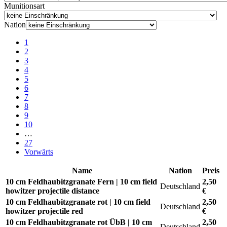
Munitionsart
Nation
1
2
3
4
5
6
7
8
9
10
…
27
Vorwärts
Name
Nation
Preis
10 cm Feldhaubitzgranate Fern | 10 cm field
2,50
Deutschland
howitzer projectile distance
€
10 cm Feldhaubitzgranate rot | 10 cm field
2,50
Deutschland
howitzer projectile red
€
10 cm Feldhaubitzgranate rot ÜbB | 10 cm
2,50
Deutschland