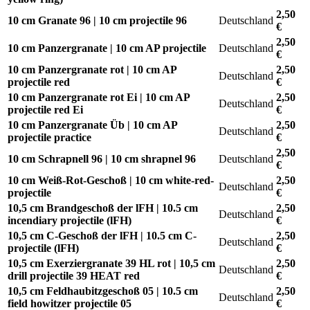
2,50
10 cm Granate 96 | 10 cm projectile 96
Deutschland
€
2,50
10 cm Panzergranate | 10 cm AP projectile
Deutschland
€
10 cm Panzergranate rot | 10 cm AP
2,50
Deutschland
projectile red
€
10 cm Panzergranate rot Ei | 10 cm AP
2,50
Deutschland
projectile red Ei
€
10 cm Panzergranate Üb | 10 cm AP
2,50
Deutschland
projectile practice
€
2,50
10 cm Schrapnell 96 | 10 cm shrapnel 96
Deutschland
€
10 cm Weiß-Rot-Geschoß | 10 cm white-red-
2,50
Deutschland
projectile
€
10,5 cm Brandgeschoß der lFH | 10.5 cm
2,50
Deutschland
incendiary projectile (lFH)
€
10,5 cm C-Geschoß der lFH | 10.5 cm C-
2,50
Deutschland
projectile (lFH)
€
10,5 cm Exerziergranate 39 HL rot | 10,5 cm
2,50
Deutschland
drill projectile 39 HEAT red
€
10,5 cm Feldhaubitzgeschoß 05 | 10.5 cm
2,50
Deutschland
field howitzer projectile 05
€