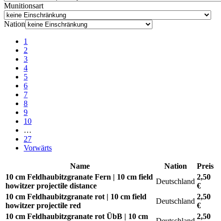
Munitionsart
Nation
1
2
3
4
5
6
7
8
9
10
…
27
Vorwärts
Name
Nation
Preis
10 cm Feldhaubitzgranate Fern | 10 cm field
2,50
Deutschland
howitzer projectile distance
€
10 cm Feldhaubitzgranate rot | 10 cm field
2,50
Deutschland
howitzer projectile red
€
10 cm Feldhaubitzgranate rot ÜbB | 10 cm
2,50
Deutschland