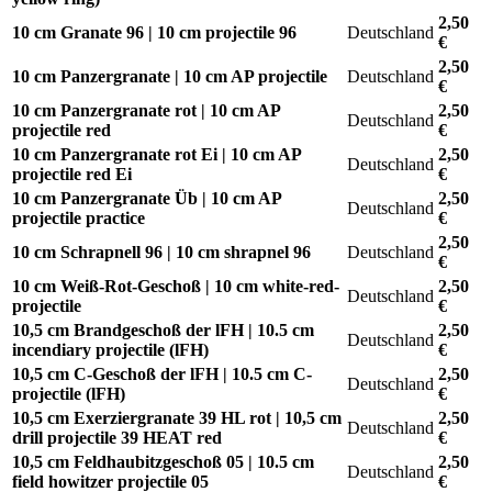
2,50
10 cm Granate 96 | 10 cm projectile 96
Deutschland
€
2,50
10 cm Panzergranate | 10 cm AP projectile
Deutschland
€
10 cm Panzergranate rot | 10 cm AP
2,50
Deutschland
projectile red
€
10 cm Panzergranate rot Ei | 10 cm AP
2,50
Deutschland
projectile red Ei
€
10 cm Panzergranate Üb | 10 cm AP
2,50
Deutschland
projectile practice
€
2,50
10 cm Schrapnell 96 | 10 cm shrapnel 96
Deutschland
€
10 cm Weiß-Rot-Geschoß | 10 cm white-red-
2,50
Deutschland
projectile
€
10,5 cm Brandgeschoß der lFH | 10.5 cm
2,50
Deutschland
incendiary projectile (lFH)
€
10,5 cm C-Geschoß der lFH | 10.5 cm C-
2,50
Deutschland
projectile (lFH)
€
10,5 cm Exerziergranate 39 HL rot | 10,5 cm
2,50
Deutschland
drill projectile 39 HEAT red
€
10,5 cm Feldhaubitzgeschoß 05 | 10.5 cm
2,50
Deutschland
field howitzer projectile 05
€