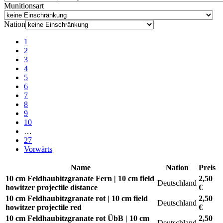
Munitionsart
Nation
1
2
3
4
5
6
7
8
9
10
…
27
Vorwärts
Name
Nation
Preis
10 cm Feldhaubitzgranate Fern | 10 cm field
2,50
Deutschland
howitzer projectile distance
€
10 cm Feldhaubitzgranate rot | 10 cm field
2,50
Deutschland
howitzer projectile red
€
10 cm Feldhaubitzgranate rot ÜbB | 10 cm
2,50
Deutschland