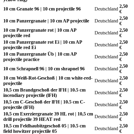
2,50
10 cm Granate 96 | 10 cm projectile 96
Deutschland
€
2,50
10 cm Panzergranate | 10 cm AP projectile
Deutschland
€
10 cm Panzergranate rot | 10 cm AP
2,50
Deutschland
projectile red
€
10 cm Panzergranate rot Ei | 10 cm AP
2,50
Deutschland
projectile red Ei
€
10 cm Panzergranate Üb | 10 cm AP
2,50
Deutschland
projectile practice
€
2,50
10 cm Schrapnell 96 | 10 cm shrapnel 96
Deutschland
€
10 cm Weiß-Rot-Geschoß | 10 cm white-red-
2,50
Deutschland
projectile
€
10,5 cm Brandgeschoß der lFH | 10.5 cm
2,50
Deutschland
incendiary projectile (lFH)
€
10,5 cm C-Geschoß der lFH | 10.5 cm C-
2,50
Deutschland
projectile (lFH)
€
10,5 cm Exerziergranate 39 HL rot | 10,5 cm
2,50
Deutschland
drill projectile 39 HEAT red
€
10,5 cm Feldhaubitzgeschoß 05 | 10.5 cm
2,50
Deutschland
field howitzer projectile 05
€