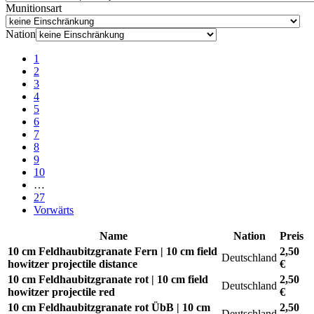
Munitionsart
Nation
1
2
3
4
5
6
7
8
9
10
…
27
Vorwärts
Name
Nation
Preis
10 cm Feldhaubitzgranate Fern | 10 cm field
2,50
Deutschland
howitzer projectile distance
€
10 cm Feldhaubitzgranate rot | 10 cm field
2,50
Deutschland
howitzer projectile red
€
10 cm Feldhaubitzgranate rot ÜbB | 10 cm
2,50
Deutschland