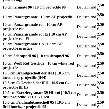
2,50
10 cm Granate 96 | 10 cm projectile 96
Deutschland
€
2,50
10 cm Panzergranate | 10 cm AP projectile
Deutschland
€
10 cm Panzergranate rot | 10 cm AP
2,50
Deutschland
projectile red
€
10 cm Panzergranate rot Ei | 10 cm AP
2,50
Deutschland
projectile red Ei
€
10 cm Panzergranate Üb | 10 cm AP
2,50
Deutschland
projectile practice
€
2,50
10 cm Schrapnell 96 | 10 cm shrapnel 96
Deutschland
€
10 cm Weiß-Rot-Geschoß | 10 cm white-red-
2,50
Deutschland
projectile
€
10,5 cm Brandgeschoß der lFH | 10.5 cm
2,50
Deutschland
incendiary projectile (lFH)
€
10,5 cm C-Geschoß der lFH | 10.5 cm C-
2,50
Deutschland
projectile (lFH)
€
10,5 cm Exerziergranate 39 HL rot | 10,5 cm
2,50
Deutschland
drill projectile 39 HEAT red
€
10,5 cm Feldhaubitzgeschoß 05 | 10.5 cm
2,50
Deutschland
field howitzer projectile 05
€