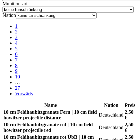
Munitionsart
Nation
1
2
3
4
5
6
7
8
9
10
…
27
Vorwärts
Name
Nation
Preis
10 cm Feldhaubitzgranate Fern | 10 cm field
2,50
Deutschland
howitzer projectile distance
€
10 cm Feldhaubitzgranate rot | 10 cm field
2,50
Deutschland
howitzer projectile red
€
10 cm Feldhaubitzgranate rot ÜbB | 10 cm
2,50
Deutschland