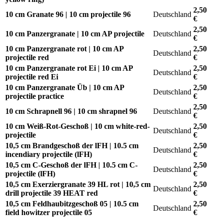
2,50
10 cm Granate 96 | 10 cm projectile 96
Deutschland
€
2,50
10 cm Panzergranate | 10 cm AP projectile
Deutschland
€
10 cm Panzergranate rot | 10 cm AP
2,50
Deutschland
projectile red
€
10 cm Panzergranate rot Ei | 10 cm AP
2,50
Deutschland
projectile red Ei
€
10 cm Panzergranate Üb | 10 cm AP
2,50
Deutschland
projectile practice
€
2,50
10 cm Schrapnell 96 | 10 cm shrapnel 96
Deutschland
€
10 cm Weiß-Rot-Geschoß | 10 cm white-red-
2,50
Deutschland
projectile
€
10,5 cm Brandgeschoß der lFH | 10.5 cm
2,50
Deutschland
incendiary projectile (lFH)
€
10,5 cm C-Geschoß der lFH | 10.5 cm C-
2,50
Deutschland
projectile (lFH)
€
10,5 cm Exerziergranate 39 HL rot | 10,5 cm
2,50
Deutschland
drill projectile 39 HEAT red
€
10,5 cm Feldhaubitzgeschoß 05 | 10.5 cm
2,50
Deutschland
field howitzer projectile 05
€