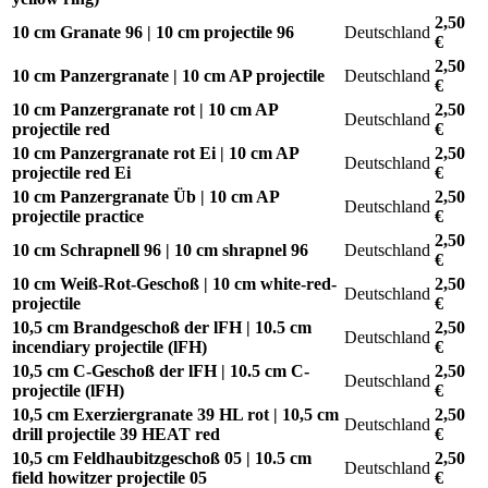
2,50
10 cm Granate 96 | 10 cm projectile 96
Deutschland
€
2,50
10 cm Panzergranate | 10 cm AP projectile
Deutschland
€
10 cm Panzergranate rot | 10 cm AP
2,50
Deutschland
projectile red
€
10 cm Panzergranate rot Ei | 10 cm AP
2,50
Deutschland
projectile red Ei
€
10 cm Panzergranate Üb | 10 cm AP
2,50
Deutschland
projectile practice
€
2,50
10 cm Schrapnell 96 | 10 cm shrapnel 96
Deutschland
€
10 cm Weiß-Rot-Geschoß | 10 cm white-red-
2,50
Deutschland
projectile
€
10,5 cm Brandgeschoß der lFH | 10.5 cm
2,50
Deutschland
incendiary projectile (lFH)
€
10,5 cm C-Geschoß der lFH | 10.5 cm C-
2,50
Deutschland
projectile (lFH)
€
10,5 cm Exerziergranate 39 HL rot | 10,5 cm
2,50
Deutschland
drill projectile 39 HEAT red
€
10,5 cm Feldhaubitzgeschoß 05 | 10.5 cm
2,50
Deutschland
field howitzer projectile 05
€