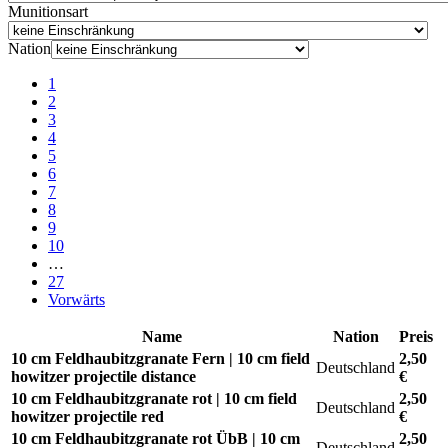
Munitionsart
Nation
1
2
3
4
5
6
7
8
9
10
…
27
Vorwärts
Name
Nation
Preis
10 cm Feldhaubitzgranate Fern | 10 cm field
2,50
Deutschland
howitzer projectile distance
€
10 cm Feldhaubitzgranate rot | 10 cm field
2,50
Deutschland
howitzer projectile red
€
10 cm Feldhaubitzgranate rot ÜbB | 10 cm
2,50
Deutschland