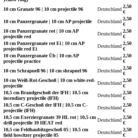
2,50
10 cm Granate 96 | 10 cm projectile 96
Deutschland
€
2,50
10 cm Panzergranate | 10 cm AP projectile
Deutschland
€
10 cm Panzergranate rot | 10 cm AP
2,50
Deutschland
projectile red
€
10 cm Panzergranate rot Ei | 10 cm AP
2,50
Deutschland
projectile red Ei
€
10 cm Panzergranate Üb | 10 cm AP
2,50
Deutschland
projectile practice
€
2,50
10 cm Schrapnell 96 | 10 cm shrapnel 96
Deutschland
€
10 cm Weiß-Rot-Geschoß | 10 cm white-red-
2,50
Deutschland
projectile
€
10,5 cm Brandgeschoß der lFH | 10.5 cm
2,50
Deutschland
incendiary projectile (lFH)
€
10,5 cm C-Geschoß der lFH | 10.5 cm C-
2,50
Deutschland
projectile (lFH)
€
10,5 cm Exerziergranate 39 HL rot | 10,5 cm
2,50
Deutschland
drill projectile 39 HEAT red
€
10,5 cm Feldhaubitzgeschoß 05 | 10.5 cm
2,50
Deutschland
field howitzer projectile 05
€