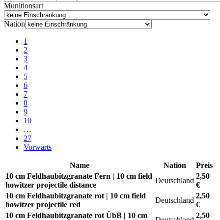
Munitionsart
Nation
1
2
3
4
5
6
7
8
9
10
…
27
Vorwärts
Name
Nation
Preis
10 cm Feldhaubitzgranate Fern | 10 cm field
2,50
Deutschland
howitzer projectile distance
€
10 cm Feldhaubitzgranate rot | 10 cm field
2,50
Deutschland
howitzer projectile red
€
10 cm Feldhaubitzgranate rot ÜbB | 10 cm
2,50
Deutschland