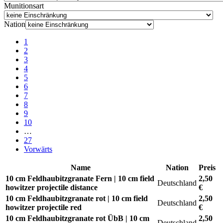
Munitionsart
Nation
1
2
3
4
5
6
7
8
9
10
…
27
Vorwärts
Name
Nation
Preis
10 cm Feldhaubitzgranate Fern | 10 cm field
2,50
Deutschland
howitzer projectile distance
€
10 cm Feldhaubitzgranate rot | 10 cm field
2,50
Deutschland
howitzer projectile red
€
10 cm Feldhaubitzgranate rot ÜbB | 10 cm
2,50
Deutschland