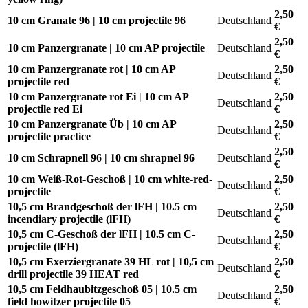
2,50
10 cm Granate 96 | 10 cm projectile 96
Deutschland
€
2,50
10 cm Panzergranate | 10 cm AP projectile
Deutschland
€
10 cm Panzergranate rot | 10 cm AP
2,50
Deutschland
projectile red
€
10 cm Panzergranate rot Ei | 10 cm AP
2,50
Deutschland
projectile red Ei
€
10 cm Panzergranate Üb | 10 cm AP
2,50
Deutschland
projectile practice
€
2,50
10 cm Schrapnell 96 | 10 cm shrapnel 96
Deutschland
€
10 cm Weiß-Rot-Geschoß | 10 cm white-red-
2,50
Deutschland
projectile
€
10,5 cm Brandgeschoß der lFH | 10.5 cm
2,50
Deutschland
incendiary projectile (lFH)
€
10,5 cm C-Geschoß der lFH | 10.5 cm C-
2,50
Deutschland
projectile (lFH)
€
10,5 cm Exerziergranate 39 HL rot | 10,5 cm
2,50
Deutschland
drill projectile 39 HEAT red
€
10,5 cm Feldhaubitzgeschoß 05 | 10.5 cm
2,50
Deutschland
field howitzer projectile 05
€