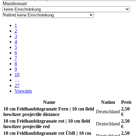
Munitionsart
Nation
1
2
3
4
5
6
7
8
9
10
…
27
Vorwärts
Name
Nation
Preis
10 cm Feldhaubitzgranate Fern | 10 cm field
2,50
Deutschland
howitzer projectile distance
€
10 cm Feldhaubitzgranate rot | 10 cm field
2,50
Deutschland
howitzer projectile red
€
10 cm Feldhaubitzgranate rot ÜbB | 10 cm
2,50
Deutschland