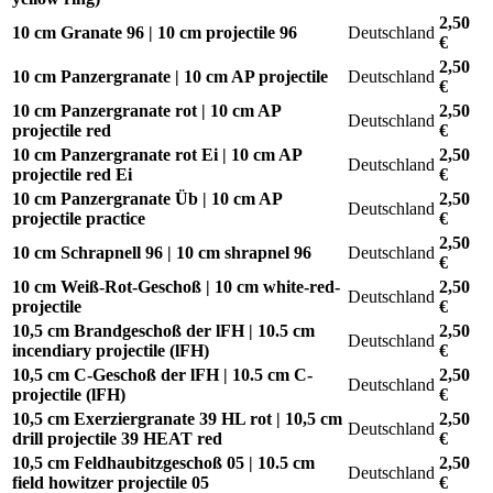
2,50
10 cm Granate 96 | 10 cm projectile 96
Deutschland
€
2,50
10 cm Panzergranate | 10 cm AP projectile
Deutschland
€
10 cm Panzergranate rot | 10 cm AP
2,50
Deutschland
projectile red
€
10 cm Panzergranate rot Ei | 10 cm AP
2,50
Deutschland
projectile red Ei
€
10 cm Panzergranate Üb | 10 cm AP
2,50
Deutschland
projectile practice
€
2,50
10 cm Schrapnell 96 | 10 cm shrapnel 96
Deutschland
€
10 cm Weiß-Rot-Geschoß | 10 cm white-red-
2,50
Deutschland
projectile
€
10,5 cm Brandgeschoß der lFH | 10.5 cm
2,50
Deutschland
incendiary projectile (lFH)
€
10,5 cm C-Geschoß der lFH | 10.5 cm C-
2,50
Deutschland
projectile (lFH)
€
10,5 cm Exerziergranate 39 HL rot | 10,5 cm
2,50
Deutschland
drill projectile 39 HEAT red
€
10,5 cm Feldhaubitzgeschoß 05 | 10.5 cm
2,50
Deutschland
field howitzer projectile 05
€