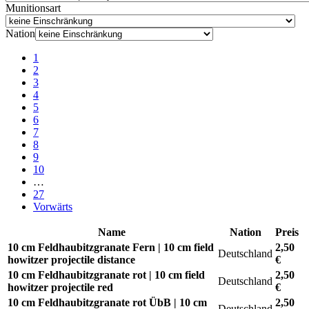
Munitionsart
Nation
1
2
3
4
5
6
7
8
9
10
…
27
Vorwärts
Name
Nation
Preis
10 cm Feldhaubitzgranate Fern | 10 cm field
2,50
Deutschland
howitzer projectile distance
€
10 cm Feldhaubitzgranate rot | 10 cm field
2,50
Deutschland
howitzer projectile red
€
10 cm Feldhaubitzgranate rot ÜbB | 10 cm
2,50
Deutschland