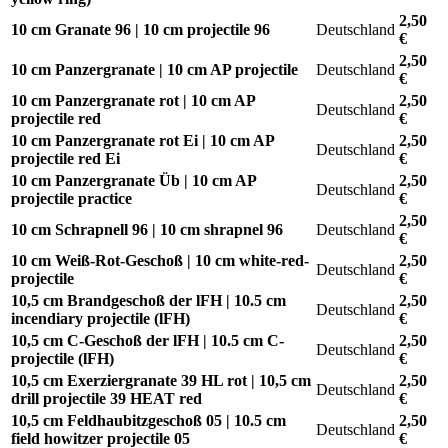
2,50
10 cm Granate 96 | 10 cm projectile 96
Deutschland
€
2,50
10 cm Panzergranate | 10 cm AP projectile
Deutschland
€
10 cm Panzergranate rot | 10 cm AP
2,50
Deutschland
projectile red
€
10 cm Panzergranate rot Ei | 10 cm AP
2,50
Deutschland
projectile red Ei
€
10 cm Panzergranate Üb | 10 cm AP
2,50
Deutschland
projectile practice
€
2,50
10 cm Schrapnell 96 | 10 cm shrapnel 96
Deutschland
€
10 cm Weiß-Rot-Geschoß | 10 cm white-red-
2,50
Deutschland
projectile
€
10,5 cm Brandgeschoß der lFH | 10.5 cm
2,50
Deutschland
incendiary projectile (lFH)
€
10,5 cm C-Geschoß der lFH | 10.5 cm C-
2,50
Deutschland
projectile (lFH)
€
10,5 cm Exerziergranate 39 HL rot | 10,5 cm
2,50
Deutschland
drill projectile 39 HEAT red
€
10,5 cm Feldhaubitzgeschoß 05 | 10.5 cm
2,50
Deutschland
field howitzer projectile 05
€