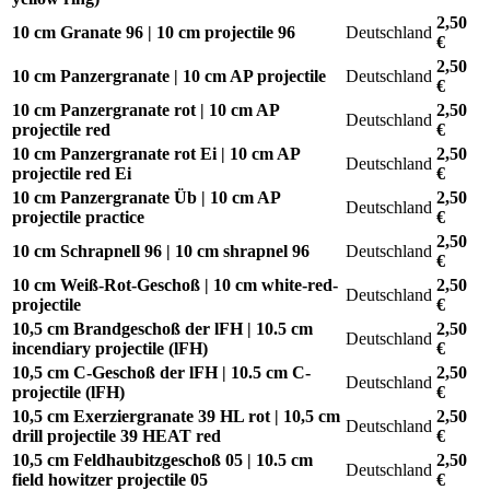
2,50
10 cm Granate 96 | 10 cm projectile 96
Deutschland
€
2,50
10 cm Panzergranate | 10 cm AP projectile
Deutschland
€
10 cm Panzergranate rot | 10 cm AP
2,50
Deutschland
projectile red
€
10 cm Panzergranate rot Ei | 10 cm AP
2,50
Deutschland
projectile red Ei
€
10 cm Panzergranate Üb | 10 cm AP
2,50
Deutschland
projectile practice
€
2,50
10 cm Schrapnell 96 | 10 cm shrapnel 96
Deutschland
€
10 cm Weiß-Rot-Geschoß | 10 cm white-red-
2,50
Deutschland
projectile
€
10,5 cm Brandgeschoß der lFH | 10.5 cm
2,50
Deutschland
incendiary projectile (lFH)
€
10,5 cm C-Geschoß der lFH | 10.5 cm C-
2,50
Deutschland
projectile (lFH)
€
10,5 cm Exerziergranate 39 HL rot | 10,5 cm
2,50
Deutschland
drill projectile 39 HEAT red
€
10,5 cm Feldhaubitzgeschoß 05 | 10.5 cm
2,50
Deutschland
field howitzer projectile 05
€