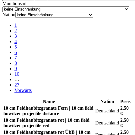
Munitionsart
Nation
1
2
3
4
5
6
7
8
9
10
…
27
Vorwärts
Name
Nation
Preis
10 cm Feldhaubitzgranate Fern | 10 cm field
2,50
Deutschland
howitzer projectile distance
€
10 cm Feldhaubitzgranate rot | 10 cm field
2,50
Deutschland
howitzer projectile red
€
10 cm Feldhaubitzgranate rot ÜbB | 10 cm
2,50
Deutschland