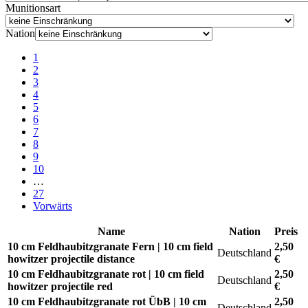
Munitionsart
Nation
1
2
3
4
5
6
7
8
9
10
…
27
Vorwärts
Name
Nation
Preis
10 cm Feldhaubitzgranate Fern | 10 cm field
2,50
Deutschland
howitzer projectile distance
€
10 cm Feldhaubitzgranate rot | 10 cm field
2,50
Deutschland
howitzer projectile red
€
10 cm Feldhaubitzgranate rot ÜbB | 10 cm
2,50
Deutschland