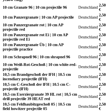
2,50
10 cm Granate 96 | 10 cm projectile 96
Deutschland
€
2,50
10 cm Panzergranate | 10 cm AP projectile
Deutschland
€
10 cm Panzergranate rot | 10 cm AP
2,50
Deutschland
projectile red
€
10 cm Panzergranate rot Ei | 10 cm AP
2,50
Deutschland
projectile red Ei
€
10 cm Panzergranate Üb | 10 cm AP
2,50
Deutschland
projectile practice
€
2,50
10 cm Schrapnell 96 | 10 cm shrapnel 96
Deutschland
€
10 cm Weiß-Rot-Geschoß | 10 cm white-red-
2,50
Deutschland
projectile
€
10,5 cm Brandgeschoß der lFH | 10.5 cm
2,50
Deutschland
incendiary projectile (lFH)
€
10,5 cm C-Geschoß der lFH | 10.5 cm C-
2,50
Deutschland
projectile (lFH)
€
10,5 cm Exerziergranate 39 HL rot | 10,5 cm
2,50
Deutschland
drill projectile 39 HEAT red
€
10,5 cm Feldhaubitzgeschoß 05 | 10.5 cm
2,50
Deutschland
field howitzer projectile 05
€