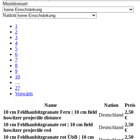
Munitionsart
Nation
1
2
3
4
5
6
7
8
9
10
…
27
Vorwärts
Name
Nation
Preis
10 cm Feldhaubitzgranate Fern | 10 cm field
2,50
Deutschland
howitzer projectile distance
€
10 cm Feldhaubitzgranate rot | 10 cm field
2,50
Deutschland
howitzer projectile red
€
10 cm Feldhaubitzgranate rot ÜbB | 10 cm
2,50
Deutschland