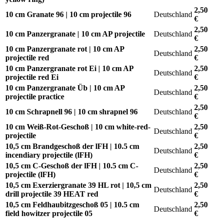
2,50
10 cm Granate 96 | 10 cm projectile 96
Deutschland
€
2,50
10 cm Panzergranate | 10 cm AP projectile
Deutschland
€
10 cm Panzergranate rot | 10 cm AP
2,50
Deutschland
projectile red
€
10 cm Panzergranate rot Ei | 10 cm AP
2,50
Deutschland
projectile red Ei
€
10 cm Panzergranate Üb | 10 cm AP
2,50
Deutschland
projectile practice
€
2,50
10 cm Schrapnell 96 | 10 cm shrapnel 96
Deutschland
€
10 cm Weiß-Rot-Geschoß | 10 cm white-red-
2,50
Deutschland
projectile
€
10,5 cm Brandgeschoß der lFH | 10.5 cm
2,50
Deutschland
incendiary projectile (lFH)
€
10,5 cm C-Geschoß der lFH | 10.5 cm C-
2,50
Deutschland
projectile (lFH)
€
10,5 cm Exerziergranate 39 HL rot | 10,5 cm
2,50
Deutschland
drill projectile 39 HEAT red
€
10,5 cm Feldhaubitzgeschoß 05 | 10.5 cm
2,50
Deutschland
field howitzer projectile 05
€