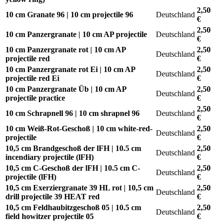
2,50
10 cm Granate 96 | 10 cm projectile 96
Deutschland
€
2,50
10 cm Panzergranate | 10 cm AP projectile
Deutschland
€
10 cm Panzergranate rot | 10 cm AP
2,50
Deutschland
projectile red
€
10 cm Panzergranate rot Ei | 10 cm AP
2,50
Deutschland
projectile red Ei
€
10 cm Panzergranate Üb | 10 cm AP
2,50
Deutschland
projectile practice
€
2,50
10 cm Schrapnell 96 | 10 cm shrapnel 96
Deutschland
€
10 cm Weiß-Rot-Geschoß | 10 cm white-red-
2,50
Deutschland
projectile
€
10,5 cm Brandgeschoß der lFH | 10.5 cm
2,50
Deutschland
incendiary projectile (lFH)
€
10,5 cm C-Geschoß der lFH | 10.5 cm C-
2,50
Deutschland
projectile (lFH)
€
10,5 cm Exerziergranate 39 HL rot | 10,5 cm
2,50
Deutschland
drill projectile 39 HEAT red
€
10,5 cm Feldhaubitzgeschoß 05 | 10.5 cm
2,50
Deutschland
field howitzer projectile 05
€