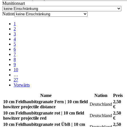
Munitionsart
Nation
1
2
3
4
5
6
7
8
9
10
…
27
Vorwärts
Name
Nation
Preis
10 cm Feldhaubitzgranate Fern | 10 cm field
2,50
Deutschland
howitzer projectile distance
€
10 cm Feldhaubitzgranate rot | 10 cm field
2,50
Deutschland
howitzer projectile red
€
10 cm Feldhaubitzgranate rot ÜbB | 10 cm
2,50
Deutschland