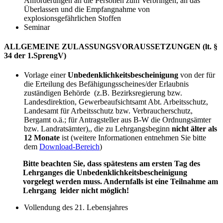
Anforderungen an die Personen zum Verbringen, an das
Überlassen und die Empfangnahme von
explosionsgefährlichen Stoffen
Seminar
ALLGEMEINE ZULASSUNGSVORAUSSETZUNGEN (lt. §
34 der 1.SprengV)
Vorlage einer
Unbedenklichkeitsbescheinigung
von der für
die Erteilung des Befähigungsscheines/der Erlaubnis
zuständigen Behörde (z.B. Bezirksregierung bzw.
Landesdirektion, Gewerbeaufsichtsamt Abt. Arbeitsschutz,
Landesamt für Arbeitsschutz bzw. Verbraucherschutz,
Bergamt o.ä.; für Antragsteller aus B-W die Ordnungsämter
bzw. Landratsämter),, die zu Lehrgangsbeginn
nicht älter als
12 Monate
ist (weitere Informationen entnehmen Sie bitte
dem
Download-Bereich
)
Bitte beachten Sie, dass spätestens am ersten Tag des
Lehrganges die Unbedenklichkeitsbescheinigung
vorgelegt werden muss. Andernfalls ist eine Teilnahme am
Lehrgang leider nicht möglich!
Vollendung des 21. Lebensjahres